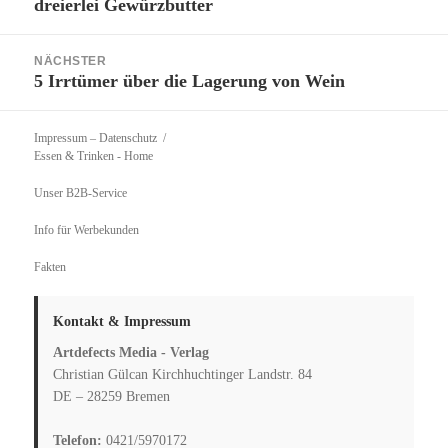
dreierlei Gewürzbutter
Beitrag:
NÄCHSTER
5 Irrtümer über die Lagerung von Wein
Nächster
Beitrag:
Impressum – Datenschutz
Essen & Trinken
- Home
Unser B2B-Service
Info für Werbekunden
Fakten
Kontakt & Impressum
Artdefects Media - Verlag
Christian Gülcan Kirchhuchtinger Landstr. 84
DE – 28259 Bremen
Telefon:
0421/5970172