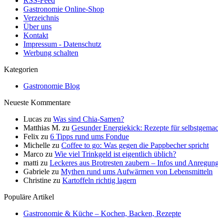
RSS-Feed
Gastronomie Online-Shop
Verzeichnis
Über uns
Kontakt
Impressum - Datenschutz
Werbung schalten
Kategorien
Gastronomie Blog
Neueste Kommentare
Lucas
zu
Was sind Chia-Samen?
Matthias M.
zu
Gesunder Energiekick: Rezepte für selbstgemac
Felix
zu
6 Tipps rund ums Fondue
Michelle
zu
Coffee to go: Was gegen die Pappbecher spricht
Marco
zu
Wie viel Trinkgeld ist eigentlich üblich?
matti
zu
Leckeres aus Brotresten zaubern – Infos und Anregun
Gabriele
zu
Mythen rund ums Aufwärmen von Lebensmitteln
Christine
zu
Kartoffeln richtig lagern
Populäre Artikel
Gastronomie & Küche – Kochen, Backen, Rezepte