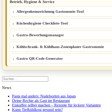
Betrieb, Hygiene & Service
Allergenkennzeichnung Gastonomie-Tool
Küchenhygiene Checkliste-Tool
Gastro-Bewerbungsmanager
Kühlschrank- & Kühlhaus-Zonenplaner Gastronomie
Gastro QR-Code-Generator
Suchen
nach:
News
Pasta mal anders: Nudelsorten aus Japan
Deine Rechte als Gast im Restaurant
Eiskaffee selber machen – Rezepte für leckere Varianten
Kann Tiefkühlkost gesund sein?