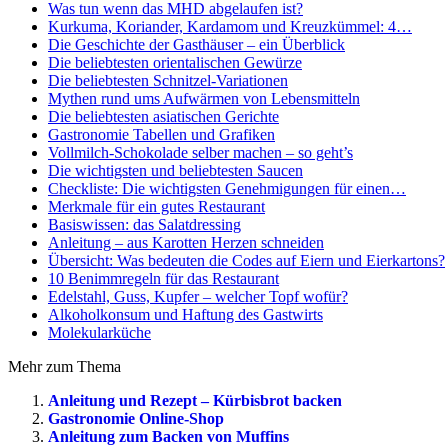
Was tun wenn das MHD abgelaufen ist?
Kurkuma, Koriander, Kardamom und Kreuzkümmel: 4…
Die Geschichte der Gasthäuser – ein Überblick
Die beliebtesten orientalischen Gewürze
Die beliebtesten Schnitzel-Variationen
Mythen rund ums Aufwärmen von Lebensmitteln
Die beliebtesten asiatischen Gerichte
Gastronomie Tabellen und Grafiken
Vollmilch-Schokolade selber machen – so geht’s
Die wichtigsten und beliebtesten Saucen
Checkliste: Die wichtigsten Genehmigungen für einen…
Merkmale für ein gutes Restaurant
Basiswissen: das Salatdressing
Anleitung – aus Karotten Herzen schneiden
Übersicht: Was bedeuten die Codes auf Eiern und Eierkartons?
10 Benimmregeln für das Restaurant
Edelstahl, Guss, Kupfer – welcher Topf wofür?
Alkoholkonsum und Haftung des Gastwirts
Molekularküche
Mehr zum Thema
Anleitung und Rezept – Kürbisbrot backen
Gastronomie Online-Shop
Anleitung zum Backen von Muffins