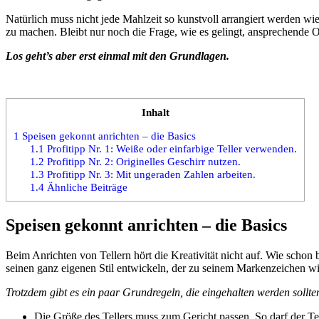
Natürlich muss nicht jede Mahlzeit so kunstvoll arrangiert werden w
zu machen. Bleibt nur noch die Frage, wie es gelingt, ansprechende 
Los geht’s aber erst einmal mit den Grundlagen.
Inhalt
1
Speisen gekonnt anrichten – die Basics
1.1
Profitipp Nr. 1: Weiße oder einfarbige Teller verwenden.
1.2
Profitipp Nr. 2: Originelles Geschirr nutzen.
1.3
Profitipp Nr. 3: Mit ungeraden Zahlen arbeiten.
1.4
Ähnliche Beiträge
Speisen gekonnt anrichten – die Basics
Beim Anrichten von Tellern hört die Kreativität nicht auf. Wie scho
seinen ganz eigenen Stil entwickeln, der zu seinem Markenzeichen 
Trotzdem gibt es ein paar Grundregeln, die eingehalten werden sollte
Die Größe des Tellers muss zum Gericht passen. So darf der Tell