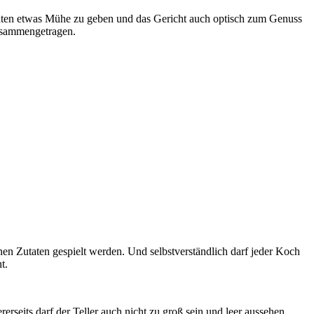
richten etwas Mühe zu geben und das Gericht auch optisch zum Genuss
zusammengetragen.
nen Zutaten gespielt werden. Und selbstverständlich darf jeder Koch
t.
erseits darf der Teller auch nicht zu groß sein und leer aussehen.