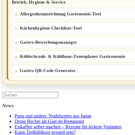
Betrieb, Hygiene & Service
Allergenkennzeichnung Gastonomie-Tool
Küchenhygiene Checkliste-Tool
Gastro-Bewerbungsmanager
Kühlschrank- & Kühlhaus-Zonenplaner Gastronomie
Gastro QR-Code-Generator
Suchen
nach:
News
Pasta mal anders: Nudelsorten aus Japan
Deine Rechte als Gast im Restaurant
Eiskaffee selber machen – Rezepte für leckere Varianten
Kann Tiefkühlkost gesund sein?