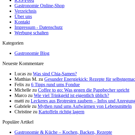
RSS-Feed
Gastronomie Online-Shop
Verzeichnis
Über uns
Kontakt
Impressum - Datenschutz
Werbung schalten
Kategorien
Gastronomie Blog
Neueste Kommentare
Lucas
zu
Was sind Chia-Samen?
Matthias M.
zu
Gesunder Energiekick: Rezepte für selbstgemac
Felix
zu
6 Tipps rund ums Fondue
Michelle
zu
Coffee to go: Was gegen die Pappbecher spricht
Marco
zu
Wie viel Trinkgeld ist eigentlich üblich?
matti
zu
Leckeres aus Brotresten zaubern – Infos und Anregun
Gabriele
zu
Mythen rund ums Aufwärmen von Lebensmitteln
Christine
zu
Kartoffeln richtig lagern
Populäre Artikel
Gastronomie & Küche – Kochen, Backen, Rezepte