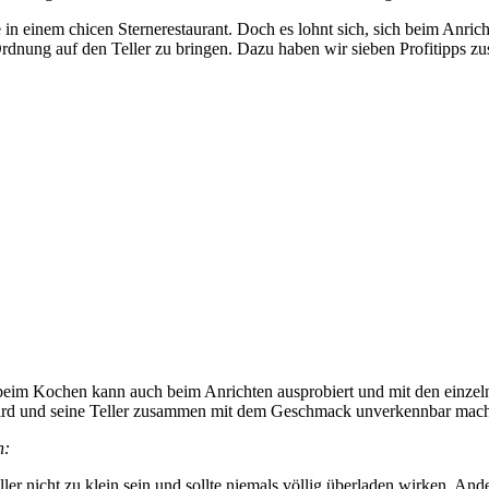
ie in einem chicen Sternerestaurant. Doch es lohnt sich, sich beim An
Ordnung auf den Teller zu bringen. Dazu haben wir sieben Profitipps 
n beim Kochen kann auch beim Anrichten ausprobiert und mit den einzel
wird und seine Teller zusammen mit dem Geschmack unverkennbar mach
n:
er nicht zu klein sein und sollte niemals völlig überladen wirken. Ander