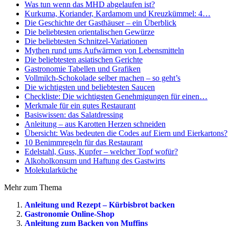
Was tun wenn das MHD abgelaufen ist?
Kurkuma, Koriander, Kardamom und Kreuzkümmel: 4…
Die Geschichte der Gasthäuser – ein Überblick
Die beliebtesten orientalischen Gewürze
Die beliebtesten Schnitzel-Variationen
Mythen rund ums Aufwärmen von Lebensmitteln
Die beliebtesten asiatischen Gerichte
Gastronomie Tabellen und Grafiken
Vollmilch-Schokolade selber machen – so geht’s
Die wichtigsten und beliebtesten Saucen
Checkliste: Die wichtigsten Genehmigungen für einen…
Merkmale für ein gutes Restaurant
Basiswissen: das Salatdressing
Anleitung – aus Karotten Herzen schneiden
Übersicht: Was bedeuten die Codes auf Eiern und Eierkartons?
10 Benimmregeln für das Restaurant
Edelstahl, Guss, Kupfer – welcher Topf wofür?
Alkoholkonsum und Haftung des Gastwirts
Molekularküche
Mehr zum Thema
Anleitung und Rezept – Kürbisbrot backen
Gastronomie Online-Shop
Anleitung zum Backen von Muffins