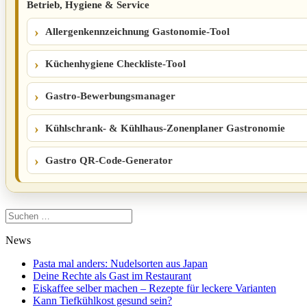
Betrieb, Hygiene & Service
Allergenkennzeichnung Gastonomie-Tool
Küchenhygiene Checkliste-Tool
Gastro-Bewerbungsmanager
Kühlschrank- & Kühlhaus-Zonenplaner Gastronomie
Gastro QR-Code-Generator
Suchen
nach:
News
Pasta mal anders: Nudelsorten aus Japan
Deine Rechte als Gast im Restaurant
Eiskaffee selber machen – Rezepte für leckere Varianten
Kann Tiefkühlkost gesund sein?