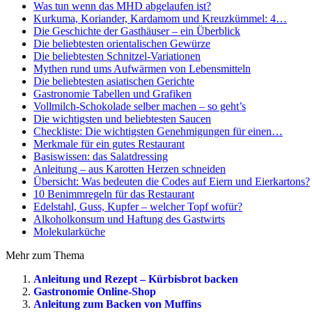
Was tun wenn das MHD abgelaufen ist?
Kurkuma, Koriander, Kardamom und Kreuzkümmel: 4…
Die Geschichte der Gasthäuser – ein Überblick
Die beliebtesten orientalischen Gewürze
Die beliebtesten Schnitzel-Variationen
Mythen rund ums Aufwärmen von Lebensmitteln
Die beliebtesten asiatischen Gerichte
Gastronomie Tabellen und Grafiken
Vollmilch-Schokolade selber machen – so geht’s
Die wichtigsten und beliebtesten Saucen
Checkliste: Die wichtigsten Genehmigungen für einen…
Merkmale für ein gutes Restaurant
Basiswissen: das Salatdressing
Anleitung – aus Karotten Herzen schneiden
Übersicht: Was bedeuten die Codes auf Eiern und Eierkartons?
10 Benimmregeln für das Restaurant
Edelstahl, Guss, Kupfer – welcher Topf wofür?
Alkoholkonsum und Haftung des Gastwirts
Molekularküche
Mehr zum Thema
Anleitung und Rezept – Kürbisbrot backen
Gastronomie Online-Shop
Anleitung zum Backen von Muffins