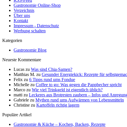
RSS-Feed
Gastronomie Online-Shop
Verzeichnis
Über uns
Kontakt
Impressum - Datenschutz
Werbung schalten
Kategorien
Gastronomie Blog
Neueste Kommentare
Lucas
zu
Was sind Chia-Samen?
Matthias M.
zu
Gesunder Energiekick: Rezepte für selbstgemac
Felix
zu
6 Tipps rund ums Fondue
Michelle
zu
Coffee to go: Was gegen die Pappbecher spricht
Marco
zu
Wie viel Trinkgeld ist eigentlich üblich?
matti
zu
Leckeres aus Brotresten zaubern – Infos und Anregun
Gabriele
zu
Mythen rund ums Aufwärmen von Lebensmitteln
Christine
zu
Kartoffeln richtig lagern
Populäre Artikel
Gastronomie & Küche – Kochen, Backen, Rezepte